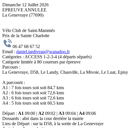
Dimanche 12 Juillet 2026
EPREUVE ANNULEE
La Genevraye (77690)
Vélo Club de Saint-Mammès
Prix de la Sainte Charlotte
06 47 68 67 52
Email :
daniel.tardiveau@wanadoo.fr
Catégories :
ACCESS 1-2-3-4 (4 départs séparés)
Catégorie limitée à 80 coureurs par épreuve
Parcours :
La Genevraye, D58, Le Landy, Chauville, La Mivoie, Le Luat, Episy,
A parcourir :
A1 : 7 fois tours soit soit 84,7 kms
A2 : 6 fois tours soit soit 72,6 kms
A3 : 6 fois tours soit soit 72,6 kms
A4 : 5 fois tours soit soit 60,5 kms
Départ :
A1
09:00 |
A2
09:02 |
A3
09:04 |
A4
09:06
Dossards :
abri dans la cour derrière la mairie
Lieu de Départ :
sur la D58, à la sortie de La Genevraye