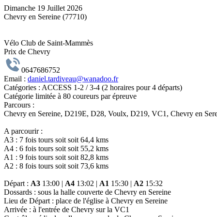
Dimanche 19 Juillet 2026
Chevry en Sereine (77710)
Vélo Club de Saint-Mammès
Prix de Chevry
0647686752
Email :
daniel.tardiveau@wanadoo.fr
Catégories :
ACCESS 1-2 / 3-4 (2 horaires pour 4 départs)
Catégorie limitée à 80 coureurs par épreuve
Parcours :
Chevry en Sereine, D219E, D28, Voulx, D219, VC1, Chevry en Serein
A parcourir :
A3 : 7 fois tours soit soit 64,4 kms
A4 : 6 fois tours soit soit 55,2 kms
A1 : 9 fois tours soit soit 82,8 kms
A2 : 8 fois tours soit soit 73,6 kms
Départ :
A3
13:00 |
A4
13:02 |
A1
15:30 |
A2
15:32
Dossards :
sous la halle couverte de Chevry en Sereine
Lieu de Départ :
place de l'église à Chevry en Sereine
Arrivée :
à l'entrée de Chevry sur la VC1