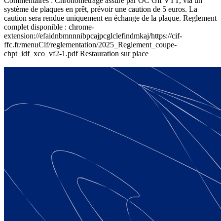
Commentaires :
Chronométrage assuré par OC Gif VTT, via un
système de plaques en prêt, prévoir une caution de 5 euros. La
caution sera rendue uniquement en échange de la plaque. Reglement
complet disponible : chrome-
extension://efaidnbmnnnibpcajpcglclefindmkaj/https://cif-
ffc.fr/menuCif/reglementation/2025_Reglement_coupe-
chpt_idf_xco_vf2-1.pdf Restauration sur place