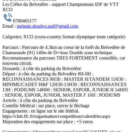
Les Crêtes du Belvedère - support Championnats IDF de VTT
XCO
0780465177
Email :
melanie.desalvo.usd@gmail.com
Caégories:
XCO (cross-country format olympique toute catégorie)
Parcours :
Parcours de 4.3km au coeur de la forêt du Belvedère de
Chamarande (91) 140m de D+/tour Double zone technique
Reconnaissance du parcours TRES FORTEMENT conseillée, car
nouveau circuit.
Dossards :
à côte du parking du Belvedère
Départ :
à côte du parking du Belvedère 8H-9H :
RECONNAISSANCES 9H30 : MASTER H/TANDEM 11H30 :
MINIME/CADET H&F 12H30-13H30 : RECONNAISSANCES
13H : PODIUMS 14H00 : SENIOR, ESPOIR, JUNIOR H 14H05
: SENIOR, ESPOIR, JUNIOR, MASTER F 16H : PODIUMS
Arrivée :
à côte du parking du Belvedère
Contrôle Médical :
sur place, suivre le flèchage
Engagements :
en ligne sur le site fédéral.
https://club.ffc.fr/organisation/competitions/calendrier.aspx
Majoration des engagements sur place : +5 euros